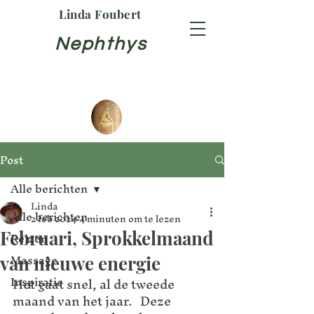
Linda Foubert
Nephthys
Post
Alle berichten
Linda
Alle berichten
2 feb 2024
4 minuten om te lezen
Februari, Sprokkelmaand
Reizen
Massage
van nieuwe energie
Inspiratie
Het gaat snel, al de tweede 
maand van het jaar.   Deze 