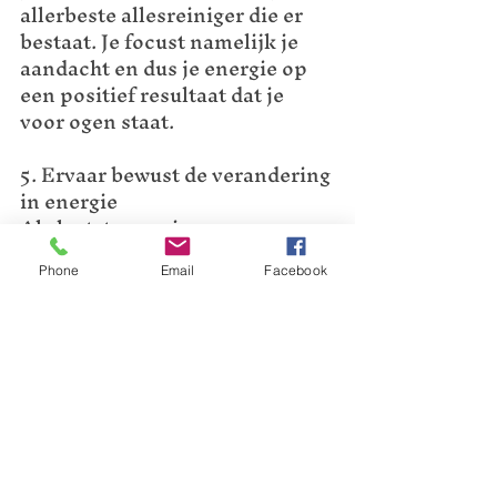
allerbeste allesreiniger die er 
bestaat. Je focust namelijk je 
aandacht en dus je energie op 
een positief resultaat dat je 
voor ogen staat.
5. Ervaar bewust de verandering 
in energie
Als laatste mag je, moe maar 
voldaan, van het resultaat gaan 
genieten. Neem een lekkere 
Phone
Email
Facebook
kop thee en bezie het resultaat 
van je inspanningen. Wat is er 
veranderd? Wat voelt er 
hierdoor anders in jou? Welke 
ballast is er opgeruimd? Van 
welk beklemmend gevoel is je 
hart bevrijd of welke steen ligt 
er niet meer op je maag.