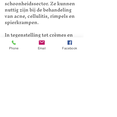
schoonheidssector. Ze kunnen 
nuttig zijn bij de behandeling 
van acne, cellulitis, rimpels en 
spierkrampen. 
In tegenstelling tot crèmes en 
lotions
 bevatten ze geen 
chemische stoffen, die kunnen 
Phone
Email
Facebook
negatieve gevolgen voor de 
gezondheid hebben. Bovendien 
hydrateren oliën en
leveren ze 
voedingsstoffen an de huid. 
Ook helpen ze infecties tegen 
te gaan en stimuleren ze de 
natuurlijke afweer van je huid.
Welke etherische olie?
Lavendelolie -  
Werkt 