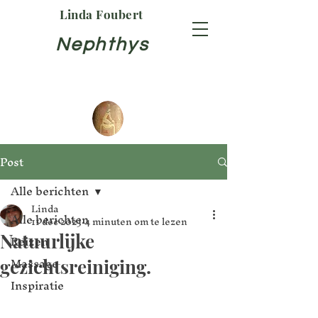
Linda Foubert
Nephthys
Post
Alle berichten
Linda
Alle berichten
11 dec 2023
4 minuten om te lezen
Natuurlijke
Reizen
Massage
gezichtsreiniging.
Inspiratie