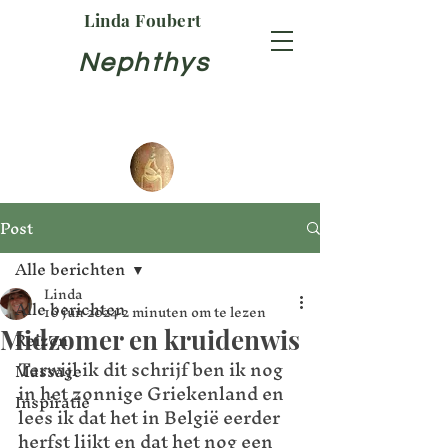
Linda Foubert
Nephthys
Post
Alle berichten
Linda
Alle berichten
16 jun 2024
2 minuten om te lezen
Midzomer en kruidenwis
Reizen
Terwijl ik dit schrijf ben ik nog 
Massage
in het zonnige Griekenland en 
Inspiratie
lees ik dat het in België eerder 
herfst lijkt en dat het nog een 