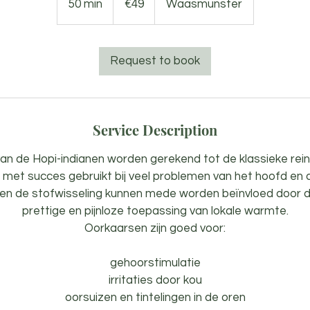
50 min
5
€49
Waasmunster
0
m
i
Request to book
n
Service Description
an de Hopi-indianen worden gerekend tot de klassieke rein
met succes gebruikt bij veel problemen van het hoofd en 
n de stofwisseling kunnen mede worden beïnvloed door d
prettige en pijnloze toepassing van lokale warmte.
Oorkaarsen zijn goed voor:
gehoorstimulatie
irritaties door kou
oorsuizen en tintelingen in de oren