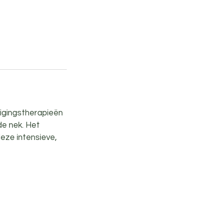
igingstherapieën
de nek. Het
eze intensieve,